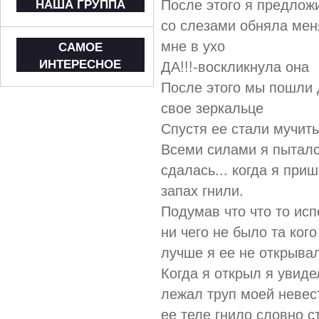
После этого я предлож
НАША ГРУППА
со слезами обняла меня
мне в ухо
САМОЕ
ИНТЕРЕСНОЕ
ДА!!!-воскликнула она
После этого мы пошли д
свое зеркальце
Спустя ее стали мучит
Всеми силами я пыталс
сдалась... когда я при
запах гнили.
Подумав что что то исп
ни чего не было та кого
лучше я ее не открывал
Когда я открыл я увид
лежал труп моей невест
ее теле гнило словно 