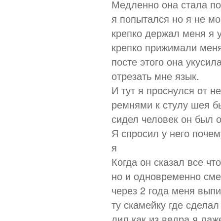
Медленно она стала по
я попытался но я не мог
крепко держал меня я 
крепко прижимали меня
посте этого она укусил
отрезать мне язык.
И тут я проснулся от н
ремнями к стулу шея б
сидел человек он был о
Я спросил у него поч
я
Когда он сказал все чт
но и одновременно сме
через 2 года меня вып
ту скамейку где сделал
лил как из ведра я даже