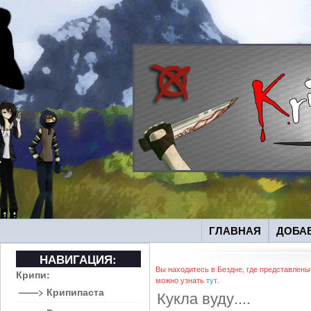
ГЛАВНАЯ
ДОБА
НАВИГАЦИЯ:
Вы находитесь в Бездне, где представлены
Крипи:
можно узнать
тут
.
——> Крипипаста
Кукла вуду....