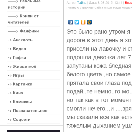
——> Реальные
Автор:
Тайна
| Дата: 8-03-2015, 13:14 |
Вним
истории
главную страницу сайта лишь тогда когда 
——> Крипи от
читателей
Это было рано утром я
——> Фанфики
дороге,в этот день я 
-> Анекдоты
присели на лавочку и с
-> Видео
подошла девочка лет 7
-> Гифки
запутаны кожа бледная,
-> Живье моё
белого цвета ,но самое
-> Игры
прятала свои глаза под
-> Картинки
подай..те немно..го мо
-> Кино
но так как в тот момен
-> Комиксы
смогли нечего...и ....зря
-> Познавательное
мы сказали все как ест
-> Соцсети
тяжелым дыханием ушл