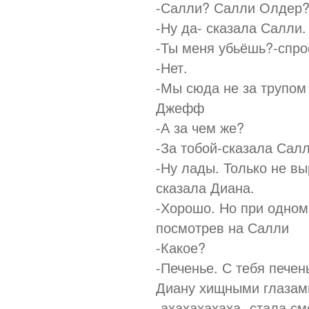
-Салли? Салли Олдер
-Ну да- сказала Салли.
-Ты меня убьёшь?-спро
-Нет.
-Мы сюда не за трупом
Джефф
-А за чем же?
-За тобой-сказала Сал
-Ну лады. Только не в
сказала Диана.
-Хорошо. Но при одно
посмотрев на Салли
-Какое?
-Печенье. С тебя печен
Диану хищными глазам
-ахахахахаха- стала см