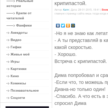
——> Реальные
крипипастой.
истории
Автор:
Катя
| Дата: 28-01-2015, 19:41 |
Вним
——> Крипи от
главную страницу сайта лишь тогда когда 
читателей
——> Фанфики
-Но я не знаю как летат
-> Анекдоты
- А ты представляй в к
-> Видео
какой скоростью.
-> Гифки
- Хорошо.
-> Живье моё
Встреча с крипипастой.
-> Игры
-> Картинки
Дима попробовал и сраз
-> Кино
-Если что, то можешь 
-> Комиксы
Диана-но только один!
-> Познавательное
-Спасибо. А что есть 
-> Соцсети
спросил Дима