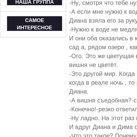
НАША ГРУППА
-Ну, смотря что тебе н
-А если мне нужно к во
Диана взяла его за руку
САМОЕ
ИНТЕРЕСНОЕ
-Нужно к воде не медля
И они оба оказались в
сад а, рядом озеро , ка
-Ого. Это же цветущая 
вишня не цветёт.
-Это другой мир. Когда 
когда в реале ночь , то
Диана.
-А вишня съедобная?-с
-Конечно!-резко ответи
-Ну ладно. На этот раз
И вдруг Диана и Дима 
-Что это такое? Почем