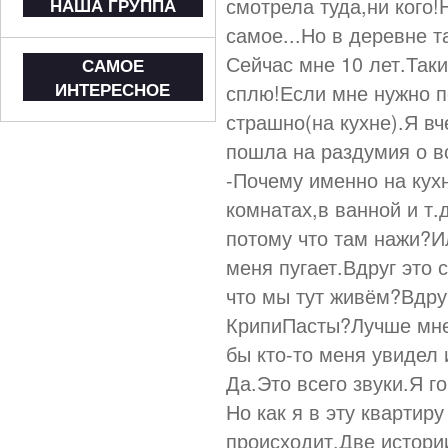
смотрела туда,ни кого!
НАША ГРУППА
самое...Но в деревне та
Сейчас мне 10 лет.Таки
САМОЕ
ИНТЕРЕСНОЕ
сплю!Если мне нужно п
страшно(на кухне).Я вч
пошла на раздумия о в
-Почему именно на кух
комнатах,в ванной и т
потому что там нажи?И
меня пугает.Вдруг это 
что мы тут живём?Вдруг
КрипиПасты?Лучше мне 
бы кто-то меня увидел 
Да.Это всего звуки.Я г
Но как я в эту квартиру
происходит.Две истории