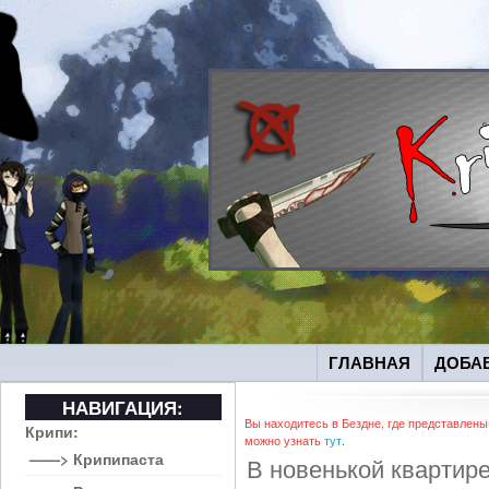
ГЛАВНАЯ
ДОБА
НАВИГАЦИЯ:
Вы находитесь в Бездне, где представлены
Крипи:
можно узнать
тут
.
——> Крипипаста
В новенькой квартире