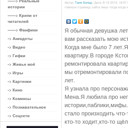
——> Реальные
Автор:
Таня Холод
| Дата: 8-12-2014, 16:57 
истории
главную страницу сайта лишь тогда когда 
——> Крипи от
читателей
Я обычная девушка лет
——> Фанфики
вам рассказать мою ист
-> Анекдоты
Когда мне было 7 лет.
-> Видео
квартиру.В городе Ксто
-> Гифки
ремонтировала квартир
-> Живье моё
мы отремонтировали по
-> Игры
лет.
-> Картинки
Я узнала про персонаж
-> Кино
Мена.Я любила про нег
-> Комиксы
истории,паблики,мифы.Н
-> Познавательное
стало произходить что-
-> Соцсети
кто-то ходит,кто-то щё