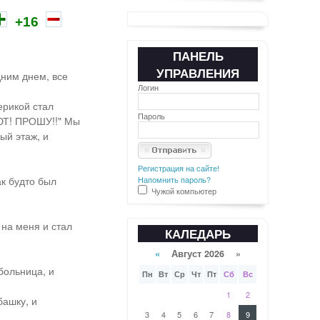
+16
ПАНЕЛЬ
УПРАВЛЕНИЯ
дним днем, все
Логин
ерикой стал
Пароль
Т! ПРОШУ!!" Мы
ый этаж, и
Регистрация на сайте!
ак будто был
Напомнить пароль?
Чужой компьютер
 на меня и стал
КАЛЕДАРЬ
«
Август 2026 »
больница, и
Пн
Вт
Ср
Чт
Пт
Сб
Вс
1
2
башку, и
3
4
5
6
7
8
9