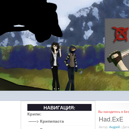
НАВИГАЦИЯ:
Вы находитесь в Без
Крипи:
Had.ExE
——> Крипипаста
Автор:
Андрей
| Дата