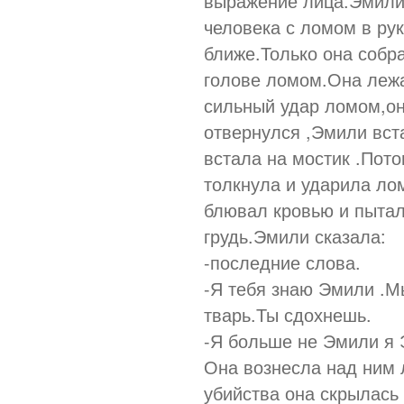
выражение лица.Эмили
человека с ломом в рук
ближе.Только она собра
голове ломом.Она лежа
сильный удар ломом,он
отвернулся ,Эмили вст
встала на мостик .Пот
толкнула и ударила ло
блювал кровью и пытал
грудь.Эмили сказала:
-последние слова.
-Я тебя знаю Эмили .М
тварь.Ты сдохнешь.
-Я больше не Эмили я 
Она вознесла над ним 
убийства она скрылась 