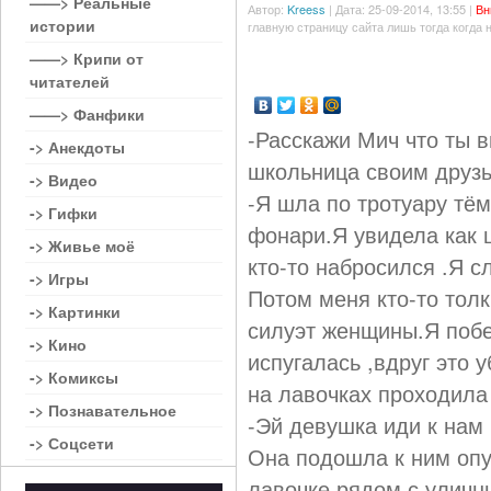
——> Реальные
Автор:
Kreess
| Дата: 25-09-2014, 13:55 |
Вн
истории
главную страницу сайта лишь тогда когда 
——> Крипи от
читателей
——> Фанфики
-Расскажи Мич что ты 
-> Анекдоты
школьница своим друз
-> Видео
-Я шла по тротуару тё
-> Гифки
фонари.Я увидела как 
-> Живье моё
кто-то набросился .Я 
-> Игры
Потом меня кто-то толк
-> Картинки
силуэт женщины.Я побе
-> Кино
испугалась ,вдруг это 
-> Комиксы
на лавочках проходил
-> Познавательное
-Эй девушка иди к нам
-> Соцсети
Она подошла к ним опу
лавочке рядом с улич