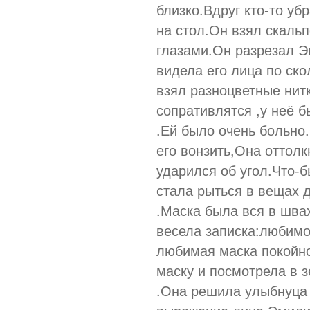
близко.Вдруг кто-то уб
на стол.Он взял скальп
глазами.Он разрезал 
видела его лица по ско
взял разноцветные нит
сопративлятся ,у неё 
.Ей было очень больно.
его вонзить,Она оттолк
ударился об угол.Что-
стала рыться в вещах 
.Маска была вся в швах
весела записка:любимо
любимая маска покойн
маску и посмотрела в 
.Она решила улыбнуца 