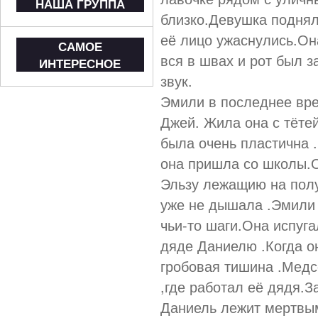
НАША ГРУППА
близко.Девушка поднял
её лицо ужаснулись.Он
САМОЕ
вся в швах и рот был 
ИНТЕРЕСНОЕ
звук.
Эмили в последнее вре
Джей. Жила она с тёте
была очень пластична 
она пришла со школы.
Эльзу лежащию на полу
уже не дышала .Эмили
чьи-то шаги.Она испуга
дяде Даниелю .Когда о
гробовая тишина .Медс
,где работал её дядя.З
Даниель лежит мертвы