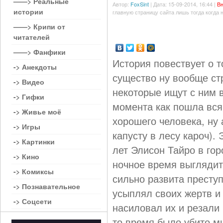
——> Реальные
Автор:
FoxSint
| Дата: 15-09-2014, 16:44 |
Вн
истории
главную страницу сайта лишь тогда когда 
——> Крипи от
читателей
——> Фанфики
История повествует о т
-> Анекдоты
существо ну вообще ст
-> Видео
некоторые ищут с ним в
-> Гифки
момента как пошла вся 
-> Живье моё
хорошего человека, ну 
-> Игры
капусту в лесу кароч).
-> Картинки
лет Элисон Тайро в гор
-> Кино
ночное время выглядит
-> Комиксы
сильно развита преступ
-> Познавательное
усыплял своих жертв и
-> Соцсети
насиловал их и резали 
то время было убито м