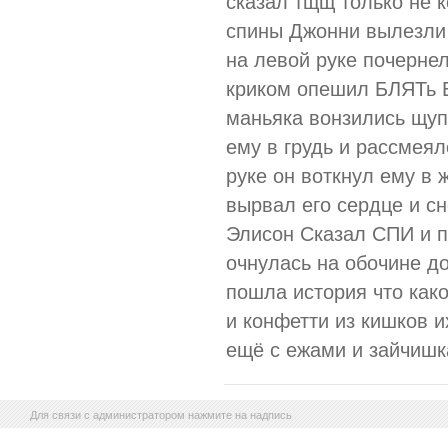
сказал тщщ только не ко
спины Джонни вылезли 
на левой руке почерне
криком опешил БЛЯТь 
маньяка вонзились щуп
ему в грудь и рассмея
руке он воткнул ему в
вырвал его сердце и с
Элисон Сказал СПИ и п
очнулась на обочине д
пошла история что како
и конфетти из кишков 
ещё с ежами и зайчишк
Для связи с администратором нажмите на надпись