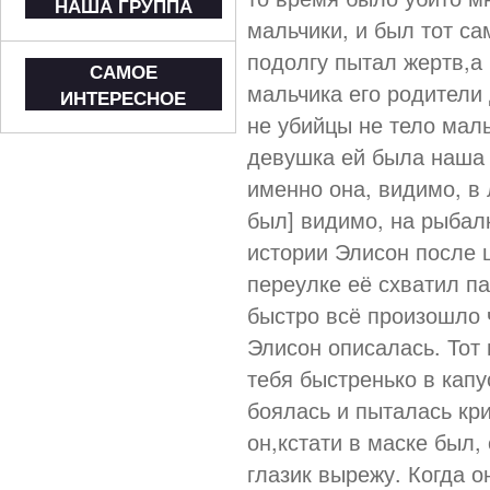
НАША ГРУППА
мальчики, и был тот с
подолгу пытал жертв,а
САМОЕ
мальчика его родители 
ИНТЕРЕСНОЕ
не убийцы не тело маль
девушка ей была наша 
именно она, видимо, в
был] видимо, на рыбалк
истории Элисон после
переулке её схватил па
быстро всё произошло ч
Элисон описалась. Тот
тебя быстренько в кап
боялась и пыталась кри
он,кстати в маске был,
глазик вырежу. Когда о