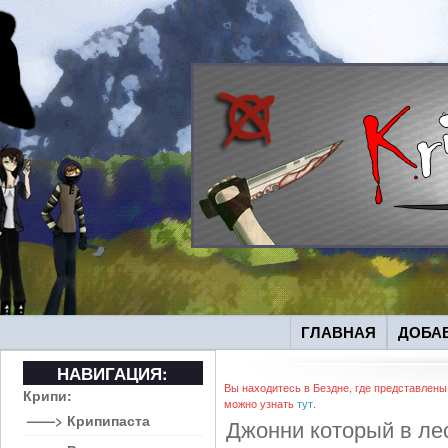
ГЛАВНАЯ
ДОБА
НАВИГАЦИЯ:
Вы находитесь в Бездне, где представлены
Крипи:
можно узнать
тут
.
——> Крипипаста
Джонни который в ле