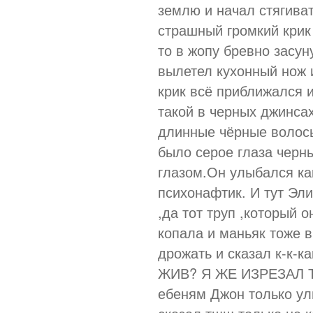
землю и начал стягиват
страшный громкий крик 
то в жопу бревно засун
вылетел кухонный нож и
крик всё приближался 
такой в черных джинсах
длинные чёрные волосы
было серое глаза чер
глазом.Он улыбался ка
психонафтик. И тут Эл
,да тот труп ,который 
копала и маньяк тоже 
дрожать и сказал к-к-
ЖИВ? Я ЖЕ ИЗРЕЗАЛ Т
ебеням Джон только ул