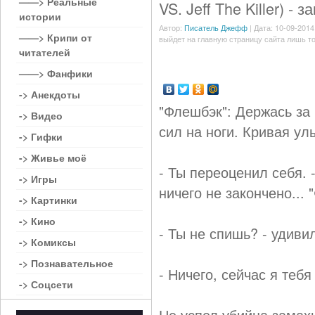
——> Реальные
VS. Jeff The Killer) -
истории
Автор:
Писатель Джефф
| Дата: 10-09-2014
——> Крипи от
выйдет на главную страницу сайта лишь то
читателей
——> Фанфики
-> Анекдоты
"Флешбэк": Держась за
-> Видео
сил на ноги. Кривая ул
-> Гифки
-> Живье моё
- Ты переоценил себя. 
-> Игры
ничего не закончено... 
-> Картинки
-> Кино
- Ты не спишь? - удив
-> Комиксы
-> Познавательное
- Ничего, сейчас я тебя
-> Соцсети
Не успел убийца замах