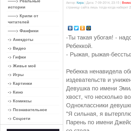
——> Реальные
Автор:
Кира
| Дата: 7-09-2014, 23:15 |
Внима
истории
страницу сайта лишь тогда когда наберет 
——> Крипи от
читателей
——> Фанфики
-Ты такая убогая! - на
-> Анекдоты
Ребеккой.
-> Видео
- Рыжая, рыжая-бессты
-> Гифки
-> Живье моё
Ребекка ненавидела об
-> Игры
издевательств и унижен
-> Картинки
Девушка по имени Эмил
-> Кино
хвост, что несколько во
-> Комиксы
Одноклассники девушки
-> Познавательное
"Я сильная, я вытерплю
-> Соцсети
Парень по имени Джейс
со стола.