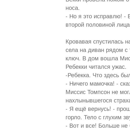
носа.
- Но я это исправлю! -
второй половиной лица.
Кровавая спустилась н
села на диван рядом с
ключ. В дом вошла Мис
Ребекки читался ужас.
-Ребекка. Что здесь бы
- Ничего мамочка! - ск
Миссис Томпсон не могл
нахлынывшегося страх
- Я ещё вернусь! - пр
горло. Тело с глухим з
- Вот и все! Больше не