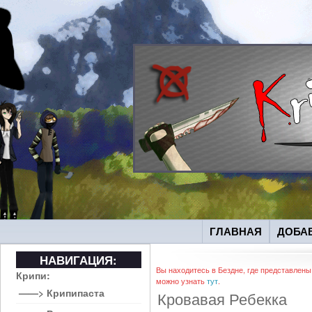
ГЛАВНАЯ
ДОБА
НАВИГАЦИЯ:
Вы находитесь в Бездне, где представлены
Крипи:
можно узнать
тут
.
——> Крипипаста
Кровавая Ребекка