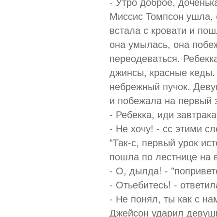
- Утро доброе, доченьк
Миссис Томпсон ушла, 
встала с кровати и пош
она умылась, она побе
переодеваться. Ребекк
джинсы, красные кеды.
небрежный пучок. Деву
и побежала на первый 
- Ребекка, иди завтрака
- Не хочу! - сс этими 
"Так-с, первый урок ис
пошла по лестнице на 
- О, дылда! - "поприве
- Отьебитесь! - ответил
- Не понял, ты как с н
Джейсон ударил девушк