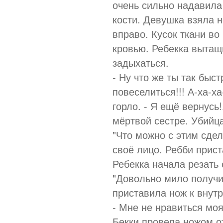
очень сильно надавила 
кости. Девушка взяла 
вправо. Кусок ткани во
кровью. Ребекка вытащ
задыхаться.
- Ну что же ты так быс
повеселиться!!! А-ха-ха
горло. - Я ещё вернусь!
мёртвой сестре. Убийц
"Что можно с этим сдел
своё лицо. Ребби прист
Ребекка начала резать
"Довольно мило получи
приставила нож к внутр
- Мне не нравиться мо
Бекки провела ножом от