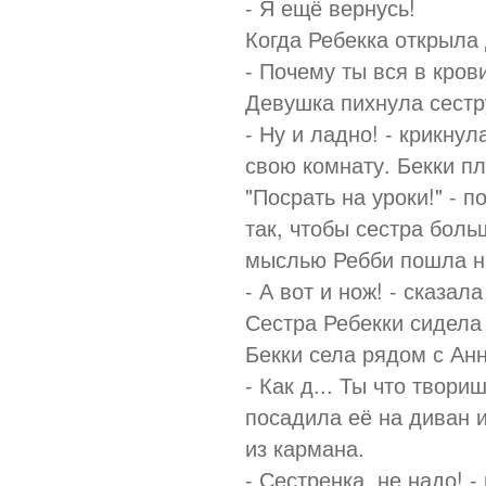
- Я ещё вернусь!
Когда Ребекка открыла 
- Почему ты вся в кров
Девушка пихнула сестру
- Ну и ладно! - крикну
свою комнату. Бекки пл
"Посрать на уроки!" - 
так, чтобы сестра боль
мыслью Ребби пошла н
- А вот и нож! - сказал
Сестра Ребекки сидела
Бекки села рядом с Анн
- Как д... Ты что твори
посадила её на диван и
из кармана.
- Сестренка, не надо! 