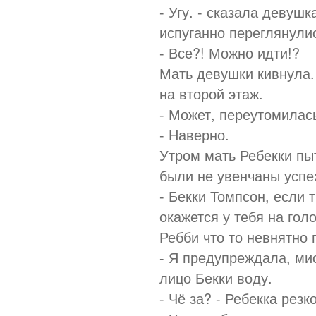
- Угу. - сказала девуш
испуганно переглянули
- Все?! Можно идти!?
Мать девушки кивнула.
на второй этаж.
- Может, переутомилас
- Наверно.
Утром мать Ребекки пыт
были не увенчаны успе
- Бекки Томпсон, если 
окажется у тебя на гол
Ребби что то невнятно
- Я предупреждала, мис
лицо Бекки воду.
- Чё за? - Ребекка резк