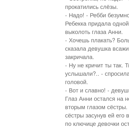
прокатились слёзы.
- Надо! - Ребби безумн
Ребекка придала одной 
выколоть глаза Анни.
- Хочешь плакать? Бол
сказала девушка всажи
закричала.
- Ну не кричит ты так. 
услышали?.. - спросил
головой.
- Вот и славно! - деву
Глаз Анни остался на н
вторым глазом сёстры. 
сёстры засунув ей его 
по ключице девочки ос