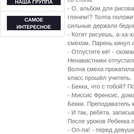
НАША ГРУППА
- О, альбом для рисова
глянем!? Толпа положи
САМОЕ
сильные держали бедня
ИНТЕРЕСНОЕ
- Котят рисуешь, а-ха-
смехом. Парень кинул 
- Отпустите её! - ском
Ненавистники отпустил
Волна смеха прокатилас
класс прошёл учитель.
- Бекка, что с тобой? 
- Миссис Френсис, дома
Бекки. Преподаватель 
- И так, ребята, записы
После уроков Ребекка 
- Оп-па! - перед деву