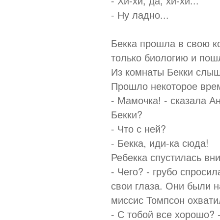
- Хи-хи, да, хи-хи...
- Ну ладно...
Бекка прошла в свою к
только биологию и пош
Из комнаты Бекки слы
Прошло некоторое вре
- Мамочка! - сказала Ан
Бекки?
- Что с ней?
- Бекка, иди-ка сюда!
Ребекка спустилась вни
- Чего? - грубо спроси
свои глаза. Они были 
миссис Томпсон охвати
- С тобой все хорошо? 