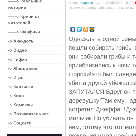
——> Реальные
Автор:
леероокк
| Дата: 22-05-2014, 19:19 |
истории
главную страницу сайта лишь тогда когда 
——> Крипи от
читателей
——> Фанфики
Однажды в одной семьи
-> Анекдоты
пошли собирать грибы 
-> Видео
они собирали грибы и т
-> Гифки
прииблизились к ночи 
-> Живье моё
шорохи!это был сленд
-> Игры
убит,а другой убежа
-> Картинки
ЗАПУТАЛСЯ.Вдруг он п
-> Кино
деревушку!Там ему над
-> Комиксы
встретил Джеффа!!!Дж
-> Познавательное
мальчик.Но убивать он 
-> Соцсети
ним,потому что тот ма
рождения имел необычн