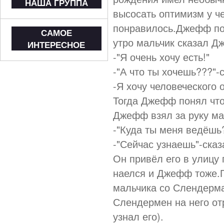
НАША ГРУППА
высосать оптимизм у ч
понравилось.Джефф по
САМОЕ
утро мальчик сказал Д
ИНТЕРЕСНОЕ
-"Я очень хочу есть!"
-"А что ты хочешь???"
-Я хочу человеческого
Тогда Джефф понял что
Джефф взял за руку ма
-"Куда ты меня ведёшь
-"Сейчас узнаешь"-ска
Он привёл его в улицу
наелся и Джефф тоже.
мальчика со Слендерма
Слендермен на него от
узнал его).