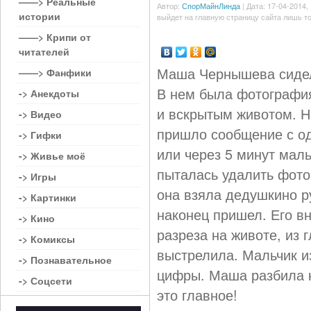
——> Реальные
Автор:
СпорМайнЛинда
| Дата: 17-04-2014, 
истории
выйдет на главную страницу сайта лишь то
——> Крипи от
читателей
Маша Чернышева сидел
——> Фанфики
В нем была фотографи
-> Анекдоты
и вскрытым животом. 
-> Видео
пришло сообщение с о
-> Гифки
или через 5 минут маль
-> Живье моё
пыталась удалить фото
-> Игры
она взяла дедушкино р
-> Картинки
наконец пришел. Его в
-> Кино
разреза на животе, из 
-> Комиксы
выстрелила. Мальчик и
-> Познавательное
цифры. Маша разбила к
-> Соцсети
это главное!