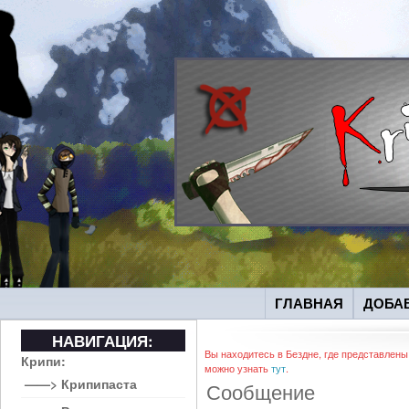
ГЛАВНАЯ
ДОБА
НАВИГАЦИЯ:
Вы находитесь в Бездне, где представлены
Крипи:
можно узнать
тут
.
——> Крипипаста
Сообщение